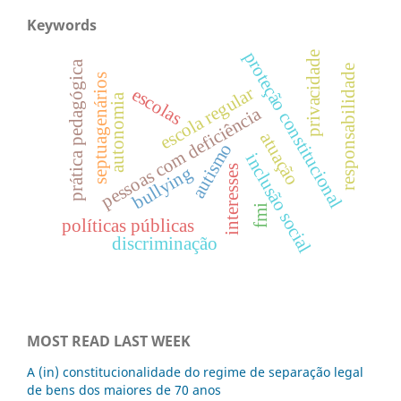
Keywords
proteção constitucional
privacidade
prática pedagógica
responsabilidade
septuagenários
escola regular
escolas
autonomia
pessoas com deficiência
atuação
autismo
inclusão social
bullying
interesses
fmi
políticas públicas
discriminação
MOST READ LAST WEEK
A (in) constitucionalidade do regime de separação legal
de bens dos maiores de 70 anos