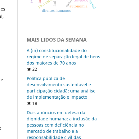
autismo
fmi
autonomia
ses
direitos humanos
l,
MAIS LIDOS DA SEMANA
A (in) constitucionalidade do
regime de separação legal de bens
dos maiores de 70 anos
22
Política pública de
 e
desenvolvimento sustentável e
participação cidadã: uma análise
de implementação e impacto
18
Dois anúncios em defesa da
dignidade humana: a inclusão da
pessoas com deficiência no
o
mercado de trabalho e a
responsabilidade civil das