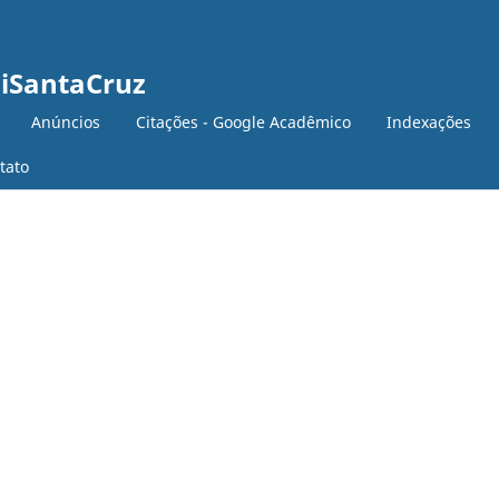
niSantaCruz
Anúncios
Citações - Google Acadêmico
Indexações
tato