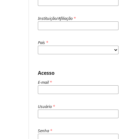
Instituição/Afiliação
*
País
*
Acesso
E-mail
*
Usuário
*
Senha
*