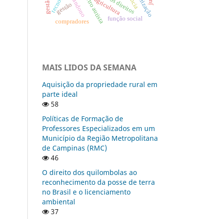
pulverização
abandono
agricultura
gestão
função social
compradores
MAIS LIDOS DA SEMANA
Aquisição da propriedade rural em
parte ideal
58
Políticas de Formação de
Professores Especializados em um
Município da Região Metropolitana
de Campinas (RMC)
46
O direito dos quilombolas ao
reconhecimento da posse de terra
no Brasil e o licenciamento
ambiental
37