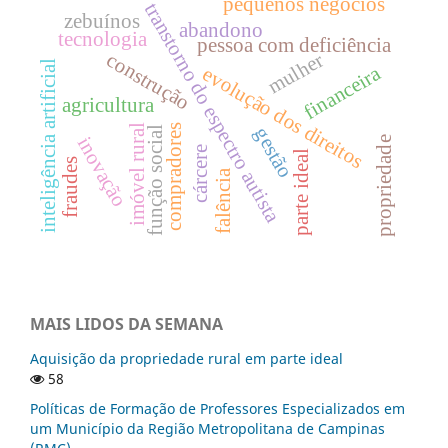
pequenos negócios
transtorno do espectro autista
zebuínos
abandono
tecnologia
pessoa com deficiência
construção
mulher
inteligência artificial
financeira
evolução dos direitos
agricultura
imóvel rural
compradores
gestão
função social
inovação
propriedade
cárcere
parte ideal
fraudes
falência
MAIS LIDOS DA SEMANA
Aquisição da propriedade rural em parte ideal
58
Políticas de Formação de Professores Especializados em
um Município da Região Metropolitana de Campinas