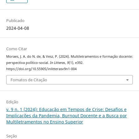
Publicado
2024-04-08
Como Citar
Moraes, J. A. do N. de, & Vesz, P. (2024). Multiletramentos e formação docente:
perspectiva político-social.
In Litteras
,
9
(1), e392.
https://doi.org/10.55905/inlitterasv9n1-004
Fomatos de Citação
Edição
v. 9 n. 1 (2024): Educação em Tempos de Crise: Desafios e
Implicações da Pandemia, Burnout Docente e a Busca por
Multiletramentos no Ensino Superior
Seção