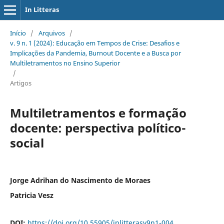
In Litteras
Início
/
Arquivos
/
v. 9 n. 1 (2024): Educação em Tempos de Crise: Desafios e
Implicações da Pandemia, Burnout Docente e a Busca por
Multiletramentos no Ensino Superior
/
Artigos
Multiletramentos e formação
docente: perspectiva político-
social
Jorge Adrihan do Nascimento de Moraes
Patricia Vesz
DOI:
https://doi.org/10.55905/inlitterasv9n1-004