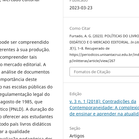
2023-03-23
Como Citar
Furtado, A. G. (2023). POLÍTICAS DO LIVR
) pode ser compreendido
DIDÁTICO E O MERCADO EDITORIAL.
In Lit
3
(1), 1–8. Recuperado de
ferentes à sua produção.
https://periodicos.unisantacruz.edu.br/in
a compreender tais
p/inlitteras/article/view/267
do mercado editorial. A
e análise de documentos
Fomatos de Citação
importância deste
o nas escolas públicas do
Edição
regulamentação legal do
v. 3 n. 1 (2018): Contradições da
e agosto de 1985, que
Contemporaneidade: A complexi
tico (PNLD). A duração do
de ensinar e aprender na atuali
o oferecer aos estudantes
odo país livros didáticos
Seção
jar a qualidade
Artigos
avaliação pedagógica dos