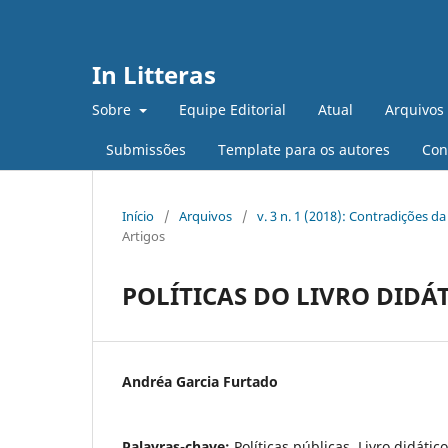
In Litteras
Sobre
Equipe Editorial
Atual
Arquivos
Submissões
Template para os autores
Con
Início
/
Arquivos
/
v. 3 n. 1 (2018): Contradições
Artigos
POLÍTICAS DO LIVRO DIDÁ
Andréa Garcia Furtado
Palavras-chave:
Políticas públicas, Livro didátic