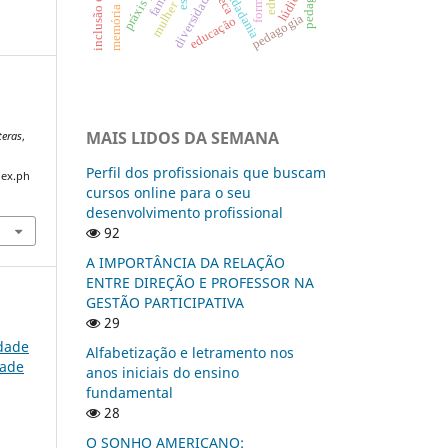
inclusão escolar
lúdico
cidadania
diversidade
mulher
memória
pedagogia
educação
O
MAIS LIDOS DA SEMANA
teras
,
Perfil dos profissionais que buscam
dex.ph
cursos online para o seu
desenvolvimento profissional
92
A IMPORTÂNCIA DA RELAÇÃO
ENTRE DIREÇÃO E PROFESSOR NA
GESTÃO PARTICIPATIVA
29
dade
Alfabetização e letramento nos
dade
anos iniciais do ensino
fundamental
28
O SONHO AMERICANO: