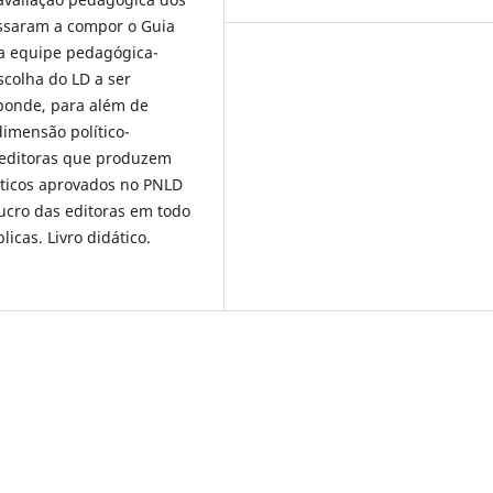
assaram a compor o Guia
lia equipe pedagógica-
scolha do LD a ser
sponde, para além de
imensão político-
 editoras que produzem
dáticos aprovados no PNLD
ucro das editoras em todo
licas. Livro didático.