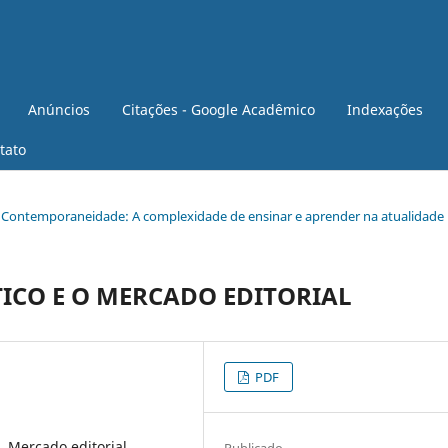
Anúncios
Citações - Google Acadêmico
Indexações
tato
 da Contemporaneidade: A complexidade de ensinar e aprender na atualidade
TICO E O MERCADO EDITORIAL
PDF
o, Mercado editorial
Publicado