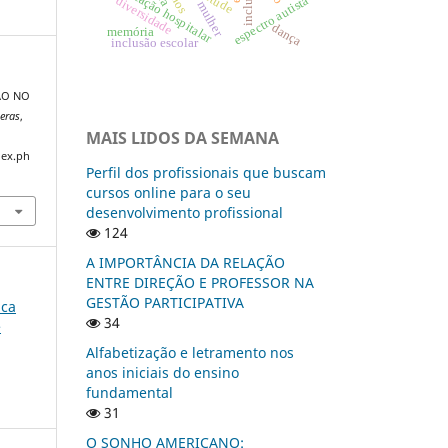
educação hospitalar
inclusão
espectro autista
diversidade
mulher
dança
memória
inclusão escolar
ÇÃO NO
teras
,
MAIS LIDOS DA SEMANA
dex.ph
Perfil dos profissionais que buscam
cursos online para o seu
desenvolvimento profissional
124
A IMPORTÂNCIA DA RELAÇÃO
ENTRE DIREÇÃO E PROFESSOR NA
GESTÃO PARTICIPATIVA
ica
34
e
Alfabetização e letramento nos
anos iniciais do ensino
fundamental
31
O SONHO AMERICANO: