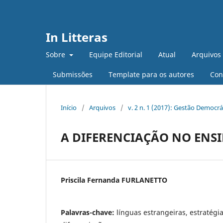
In Litteras
Sobre
Equipe Editorial
Atual
Arquivos
Submissões
Template para os autores
Con
Início
/
Arquivos
/
v. 2 n. 1 (2017): Gestão Democ
A DIFERENCIAÇÃO NO ENS
Priscila Fernanda FURLANETTO
Palavras-chave:
línguas estrangeiras, estratégi