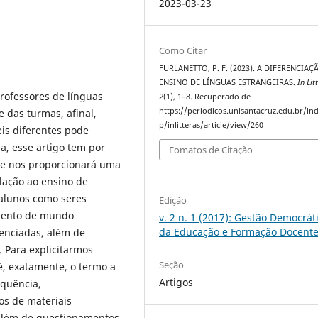
2023-03-23
Como Citar
FURLANETTO, P. F. (2023). A DIFERENCIA
ENSINO DE LÍNGUAS ESTRANGEIRAS.
In Lit
rofessores de línguas
2
(1), 1–8. Recuperado de
https://periodicos.unisantacruz.edu.br/in
 das turmas, afinal,
p/inlitteras/article/view/260
is diferentes pode
a, esse artigo tem por
Fomatos de Citação
ue nos proporcionará uma
lação ao ensino de
 alunos como seres
Edição
imento de mundo
v. 2 n. 1 (2017): Gestão Democrát
da Educação e Formação Docent
renciadas, além de
 Para explicitarmos
Seção
, exatamente, o termo a
Artigos
equência,
s de materiais
 além de questionamentos