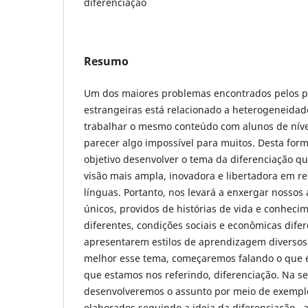
diferenciação
Resumo
Um dos maiores problemas encontrados pelos p
estrangeiras está relacionado a heterogeneidade
trabalhar o mesmo conteúdo com alunos de níve
parecer algo impossível para muitos. Desta form
objetivo desenvolver o tema da diferenciação q
visão mais ampla, inovadora e libertadora em re
línguas. Portanto, nos levará a enxergar nossos
únicos, providos de histórias de vida e conhec
diferentes, condições sociais e econômicas dife
apresentarem estilos de aprendizagem diversos.
melhor esse tema, começaremos falando o que é
que estamos nos referindo, diferenciação. Na s
desenvolveremos o assunto por meio de exemplo
elaborados seguindo a ideia da diferenciação ,