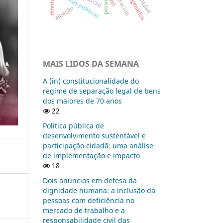
septuagenários
concertación
diversidad
políticas públicas
fmi
atuação
MAIS LIDOS DA SEMANA
A (in) constitucionalidade do
regime de separação legal de bens
dos maiores de 70 anos
22
Política pública de
desenvolvimento sustentável e
participação cidadã: uma análise
de implementação e impacto
18
Dois anúncios em defesa da
dignidade humana: a inclusão da
pessoas com deficiência no
mercado de trabalho e a
responsabilidade civil das