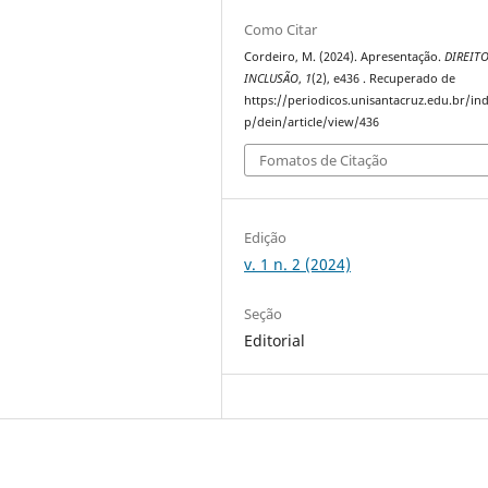
Como Citar
Cordeiro, M. (2024). Apresentação.
DIREITO
INCLUSÃO
,
1
(2), e436 . Recuperado de
https://periodicos.unisantacruz.edu.br/in
p/dein/article/view/436
Fomatos de Citação
Edição
v. 1 n. 2 (2024)
Seção
Editorial