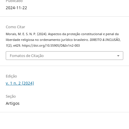
Publicado
2024-11-22
Como Citar
Morais, M. E. S. N. P. (2024). Aspectos da proteção constitucional e penal da
liberdade religiosa no ordenamento jurídico brasileiro.
DIREITO & INCLUSÃO
,
1
(2), e429. https://doi.org/10.55905/D&Iv1n2-003
Fomatos de Citação
Edição
v. 1 n. 2 (2024)
Seção
Artigos