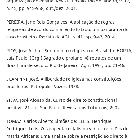
organização do ensino. Revista Ensaio, Rio de Janeiro, v. 12,
n. 45, pp. 945-958, out./dez. 2004.
PEREIRA, Jane Reis Gonçalves. A aplicação de regras
religiosas de acordo com a lei do Estado: um panorama do
caso brasileiro. Revista da AGU, v. 41, pp. 9-42, 2014.
RIOS, José Arthur. Sentimento religioso no Brasil. In: HORTA,
Luiz Paulo. (Org.) Sagrado e profano: XI retratos de um
Brasil fim de século. Rio de Janeiro: Agir, 1994, pp. 21-46.
SCAMPINI, José. A liberdade religiosa nas constituições
brasileiras. Petrópolis: Vozes, 1978.
SILVA, José Afonso da. Curso de direito constitucional
positivo. 21. ed. São Paulo: Revista dos Tribunais, 2002.
TOMAZ, Carlos Alberto Simões de; LELIS, Henrique
Rodrigues Lelis. O Neopentacostalismo versus religiões de
matriz Africana: uma análise sobre a restrição ao direito à