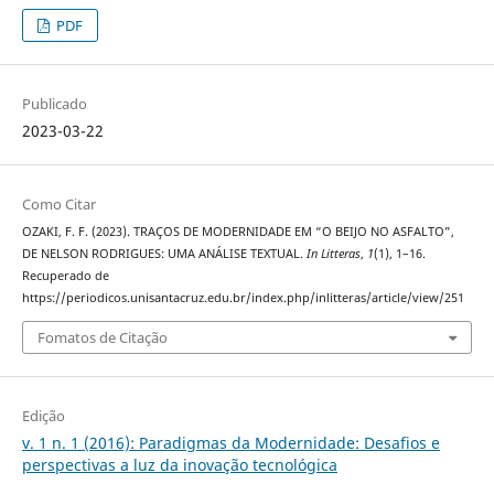
PDF
Publicado
2023-03-22
Como Citar
OZAKI, F. F. (2023). TRAÇOS DE MODERNIDADE EM “O BEIJO NO ASFALTO”,
DE NELSON RODRIGUES: UMA ANÁLISE TEXTUAL.
In Litteras
,
1
(1), 1–16.
Recuperado de
https://periodicos.unisantacruz.edu.br/index.php/inlitteras/article/view/251
Fomatos de Citação
Edição
v. 1 n. 1 (2016): Paradigmas da Modernidade: Desafios e
perspectivas a luz da inovação tecnológica