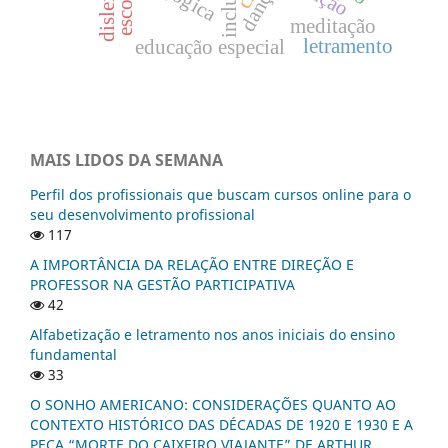
inclusão
dislexia
dança
escola
meditação
letramento
educação especial
MAIS LIDOS DA SEMANA
Perfil dos profissionais que buscam cursos online para o
seu desenvolvimento profissional
117
A IMPORTÂNCIA DA RELAÇÃO ENTRE DIREÇÃO E
PROFESSOR NA GESTÃO PARTICIPATIVA
42
Alfabetização e letramento nos anos iniciais do ensino
fundamental
33
O SONHO AMERICANO: CONSIDERAÇÕES QUANTO AO
CONTEXTO HISTÓRICO DAS DÉCADAS DE 1920 E 1930 E A
PEÇA “MORTE DO CAIXEIRO VIAJANTE” DE ARTHUR