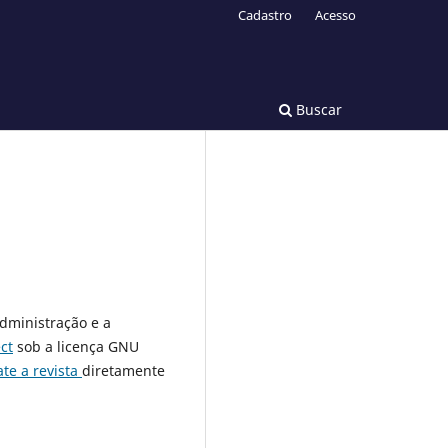
Cadastro
Acesso
Buscar
administração e a
ct
sob a licença GNU
ate a revista
diretamente