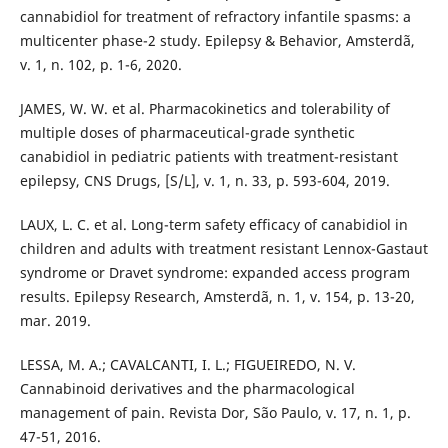
cannabidiol for treatment of refractory infantile spasms: a
multicenter phase-2 study. Epilepsy & Behavior, Amsterdã,
v. 1, n. 102, p. 1-6, 2020.
JAMES, W. W. et al. Pharmacokinetics and tolerability of
multiple doses of pharmaceutical-grade synthetic
canabidiol in pediatric patients with treatment-resistant
epilepsy, CNS Drugs, [S/L], v. 1, n. 33, p. 593-604, 2019.
LAUX, L. C. et al. Long-term safety efficacy of canabidiol in
children and adults with treatment resistant Lennox-Gastaut
syndrome or Dravet syndrome: expanded access program
results. Epilepsy Research, Amsterdã, n. 1, v. 154, p. 13-20,
mar. 2019.
LESSA, M. A.; CAVALCANTI, I. L.; FIGUEIREDO, N. V.
Cannabinoid derivatives and the pharmacological
management of pain. Revista Dor, São Paulo, v. 17, n. 1, p.
47-51, 2016.