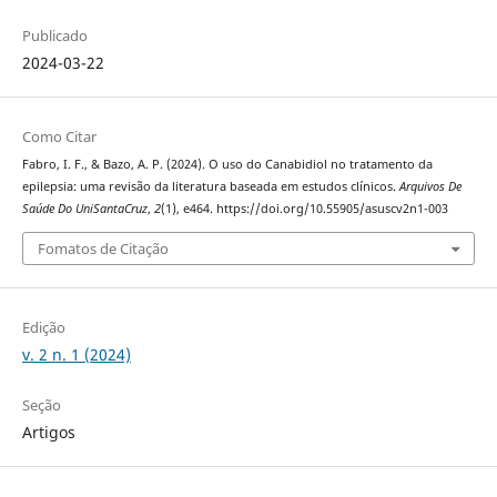
Publicado
2024-03-22
Como Citar
Fabro, I. F., & Bazo, A. P. (2024). O uso do Canabidiol no tratamento da
epilepsia: uma revisão da literatura baseada em estudos clínicos.
Arquivos De
Saúde Do UniSantaCruz
,
2
(1), e464. https://doi.org/10.55905/asuscv2n1-003
Fomatos de Citação
Edição
v. 2 n. 1 (2024)
Seção
Artigos