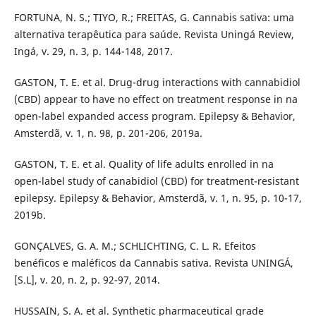
FORTUNA, N. S.; TIYO, R.; FREITAS, G. Cannabis sativa: uma
alternativa terapêutica para saúde. Revista Uningá Review,
Ingá, v. 29, n. 3, p. 144-148, 2017.
GASTON, T. E. et al. Drug-drug interactions with cannabidiol
(CBD) appear to have no effect on treatment response in na
open-label expanded access program. Epilepsy & Behavior,
Amsterdã, v. 1, n. 98, p. 201-206, 2019a.
GASTON, T. E. et al. Quality of life adults enrolled in na
open-label study of canabidiol (CBD) for treatment-resistant
epilepsy. Epilepsy & Behavior, Amsterdã, v. 1, n. 95, p. 10-17,
2019b.
GONÇALVES, G. A. M.; SCHLICHTING, C. L. R. Efeitos
benéficos e maléficos da Cannabis sativa. Revista UNINGÁ,
[S.L], v. 20, n. 2, p. 92-97, 2014.
HUSSAIN, S. A. et al. Synthetic pharmaceutical grade