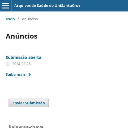
Arquivos de Saúde do UniSantaCruz
Início
/
Anúncios
Anúncios
Submissão aberta
2024-02-28
Saiba mais
Enviar Submissão
Palavras-chave