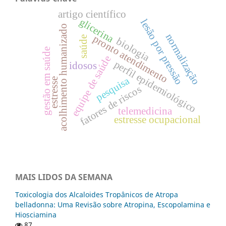
artigo científico
glicerina
lesão por pressão
acolhimento humanizado
normalização
pronto atendimento
saúde
biologia
gestão em saúde
equipe de saúde
perfil epidemiológico
idosos
pesquisa
estresse
fatores de riscos
telemedicina
estresse ocupacional
MAIS LIDOS DA SEMANA
Toxicologia dos Alcaloides Tropânicos de Atropa
belladonna: Uma Revisão sobre Atropina, Escopolamina e
Hiosciamina
87