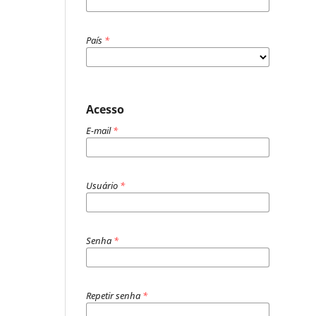
País
*
Acesso
E-mail
*
Usuário
*
Senha
*
Repetir senha
*