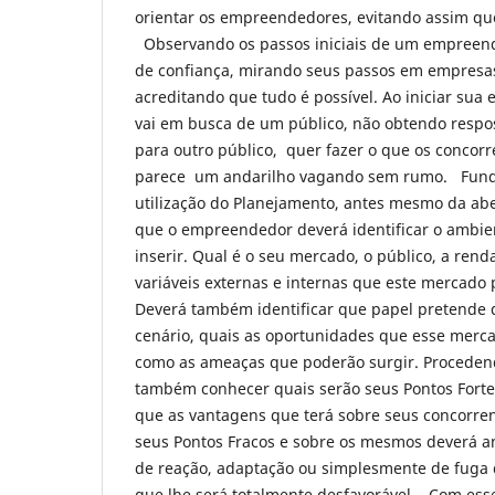
orientar os empreendedores, evitando assim que
Observando os passos iniciais de um empreend
de confiança, mirando seus passos em empresa
acreditando que tudo é possível. Ao iniciar su
vai em busca de um público, não obtendo resp
para outro público, quer fazer o que os concorr
parece um andarilho vagando sem rumo. Fund
utilização do Planejamento, antes mesmo da ab
que o empreendedor deverá identificar o ambie
inserir. Qual é o seu mercado, o público, a rend
variáveis externas e internas que este mercado
Deverá também identificar que papel pretende
cenário, quais as oportunidades que esse merc
como as ameaças que poderão surgir. Proceden
também conhecer quais serão seus Pontos Forte
que as vantagens que terá sobre seus concorren
seus Pontos Fracos e sobre os mesmos deverá an
de reação, adaptação ou simplesmente de fuga 
que lhe será totalmente desfavorável. Com esse