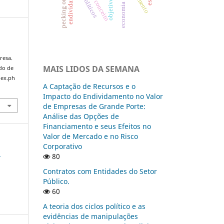
economia circular
endividamento
pecking order
objetivos
conceito
resa.
MAIS LIDOS DA SEMANA
ado de
dex.ph
A Captação de Recursos e o
Impacto do Endividamento no Valor
de Empresas de Grande Porte:
Análise das Opções de
Financiamento e seus Efeitos no
Valor de Mercado e no Risco
Corporativo
m
80
Contratos com Entidades do Setor
Público.
60
A teoria dos ciclos político e as
evidências de manipulações