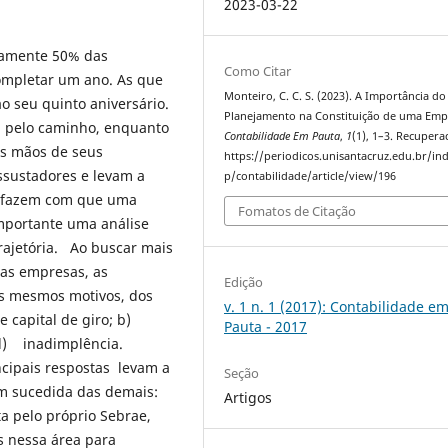
2023-03-22
damente 50% das
Como Citar
ompletar um ano. As que
Monteiro, C. C. S. (2023). A Importância do
 seu quinto aniversário.
Planejamento na Constituição de uma Emp
a pelo caminho, enquanto
Contabilidade Em Pauta
,
1
(1), 1–3. Recuper
as mãos de seus
https://periodicos.unisantacruz.edu.br/in
ssustadores e levam a
p/contabilidade/article/view/196
e fazem com que uma
Fomatos de Citação
mportante uma análise
ajetória. Ao buscar mais
das empresas, as
Edição
os mesmos motivos, dos
v. 1 n. 1 (2017): Contabilidade e
e capital de giro; b)
Pauta - 2017
; d) inadimplência.
cipais respostas levam a
Seção
m sucedida das demais:
Artigos
ta pelo próprio Sebrae,
s nessa área para