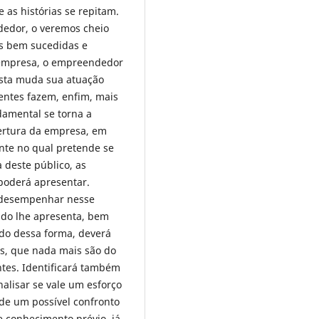
 as histórias se repitam.
edor, o veremos cheio
s bem sucedidas e
a empresa, o empreendedor
osta muda sua atuação
entes fazem, enfim, mais
amental se torna a
ertura da empresa, em
nte no qual pretende se
a deste público, as
 poderá apresentar.
 desempenhar nesse
ado lhe apresenta, bem
do dessa forma, deverá
s, que nada mais são do
tes. Identificará também
alisar se vale um esforço
de um possível confronto
 conhecimento prévio, já