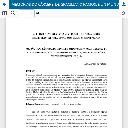
MEMÓRIAS DO CÁRCERE, DE GRACILIANO RAMOS, E UN MUNDO APARTE, DE GUSTAW HERLING-GRUDZINSKI: UMA APROXIMAÇÃO ENTRE MEMÓRIA, TESTEMUNHO E TRADUÇÃO