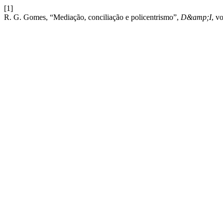
[1]
R. G. Gomes, “Mediação, conciliação e policentrismo”,
D&amp;I
, v