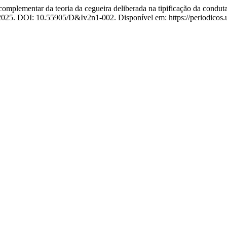
ementar da teoria da cegueira deliberada na tipificação da conduta d
1, 2025. DOI: 10.55905/D&Iv2n1-002. Disponível em: https://periodicos.