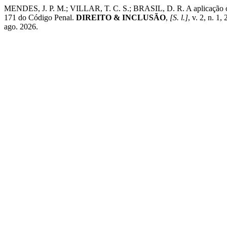
MENDES, J. P. M.; VILLAR, T. C. S.; BRASIL, D. R. A aplicação compl
171 do Código Penal.
DIREITO & INCLUSÃO
,
[S. l.]
, v. 2, n. 
ago. 2026.